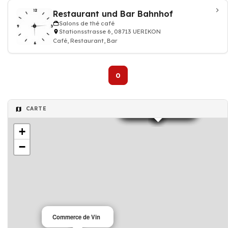
Restaurant und Bar Bahnhof
Salons de thé café
Stationsstrasse 6, 08713 UERIKON
Café, Restaurant, Bar
0
Agence immobilière
Agence immobilière
Agence immobilière
Salons de thé café
Salons de thé café
CARTE
+
−
Commerce de Vin