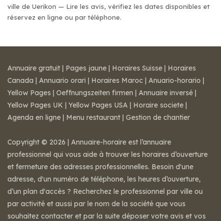
ville de Uerikon — Lire les avis, vérifiez les dates disponibles et
réservez en ligne ou par téléphone.
Annuaire gratuit
|
Pages jaune
|
Horaires Suisse
|
Horaires
Canada
|
Annuario orari
|
Horaires Maroc
|
Anuario-horario
|
Yellow Pages
|
Oeffnungszeiten firmen
|
Annuaire inversé
|
Yellow Pages UK
|
Yellow Pages USA
|
Horaire societe
|
Agenda en ligne
|
Menu restaurant
|
Gestion de chantier
Copyright © 2026 | Annuaire-horaire est l’annuaire
professionnel qui vous aide à trouver les horaires d’ouverture
et fermeture des adresses professionnelles. Besoin d'une
adresse, d'un numéro de téléphone, les heures d’ouverture,
d’un plan d'accès ? Recherchez le professionnel par ville ou
par activité et aussi par le nom de la société que vous
souhaitez contacter et par la suite déposer votre avis et vos