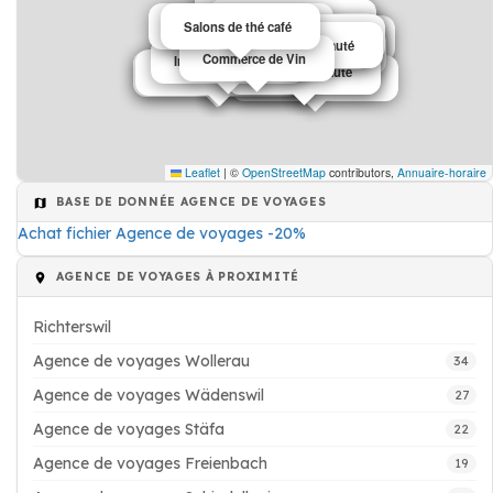
Agence immobilière
Agence immobilière
Entreprise de bâtiment
Salons de thé café
Commerce de Vin
Institut de beauté
Agence de voyages
Agence de voyages
Institut de beauté
Ecole de langues
Agence immobilière
Commerce de Vin
Institut de beauté
Institut de beauté
Institut de beauté
Agence immobilière
Agence immobilière
Agence immobilière
Leaflet
|
©
OpenStreetMap
contributors,
Annuaire-horaire
BASE DE DONNÉE AGENCE DE VOYAGES
Achat fichier Agence de voyages -20%
AGENCE DE VOYAGES À PROXIMITÉ
Richterswil
Agence de voyages Wollerau
34
Agence de voyages Wädenswil
27
Agence de voyages Stäfa
22
Agence de voyages Freienbach
19