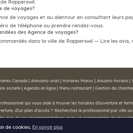
 de Rapperswil.
ce de voyages?
ence de voyages et au alentour en consultant leurs pa
éro de téléphone ou prendre rendez-vous.
mmandées des Agence de voyages?
mmandés dans la ville de Rapperswil — Lire les avis, vé
raires Canada
|
Annuario orari
|
Horaires Maroc
|
Anuario-horario
|
ire societe
|
Agenda en ligne
|
Menu restaurant
|
Gestion de chantie
rofessionnel qui vous aide à trouver les horaires d’ouverture et fer
rture, d’un plan d'accès ? Recherchez le professionnel par ville ou 
otre avis et vos recommandations avec un commentaire et une nota
ion de cookies.
En savoir plus