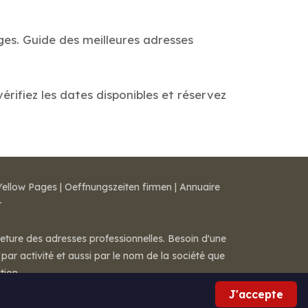
ges. Guide des meilleures adresses
rifiez les dates disponibles et réservez
Yellow Pages
|
Oeffnungszeiten firmen
|
Annuaire
r
meture des adresses professionnelles. Besoin d'une
par activité et aussi par le nom de la société que
tion.
J'accepte