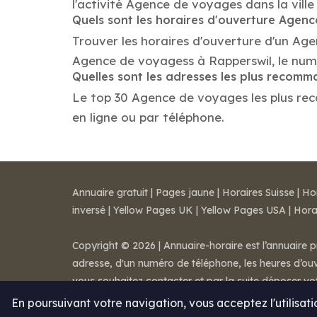
l'activité Agence de voyages dans la ville
Quels sont les horaires d'ouverture Agen
Trouver les horaires d'ouverture d'un Ag
Agence de voyagess à Rapperswil, le num
Quelles sont les adresses les plus reco
Le top 30 Agence de voyages les plus reco
en ligne ou par téléphone.
Annuaire gratuit
|
Pages jaune
|
Horaires Suisse
|
Ho
inversé
|
Yellow Pages UK
|
Yellow Pages USA
|
Hora
Copyright © 2026 | Annuaire-horaire est l’annuaire p
adresse, d'un numéro de téléphone, les heures d’ouve
vous souhaitez contacter et par la suite déposer v
Mentions légales
-
Conditions de ventes
-
Contact
En poursuivant votre navigation, vous acceptez l'utilisat