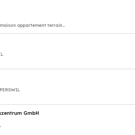
maison appartement terrain...
IL
APPERSWIL
ngszentrum GmbH
L