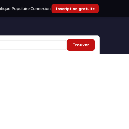
tique Populaire
|
Connexion
|
|
Inscription gratuite
Trouver