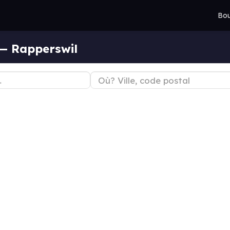
Bou
— Rapperswil