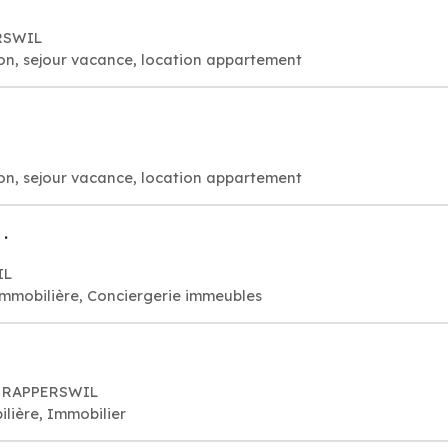
ERSWIL
on, sejour vacance, location appartement
G
on, sejour vacance, location appartement
.
IL
immobilière, Conciergerie immeubles
0 RAPPERSWIL
lière, Immobilier