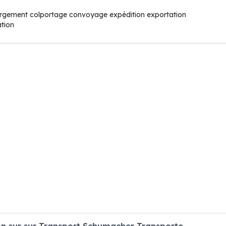
rgement colportage convoyage expédition exportation
ation
n sur sur Transport Schumacher Transporte