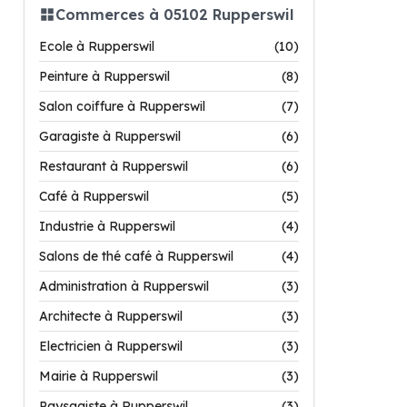
Commerces à 05102 Rupperswil
Ecole à Rupperswil
(10)
Peinture à Rupperswil
(8)
Salon coiffure à Rupperswil
(7)
Garagiste à Rupperswil
(6)
Restaurant à Rupperswil
(6)
Café à Rupperswil
(5)
Industrie à Rupperswil
(4)
Salons de thé café à Rupperswil
(4)
Administration à Rupperswil
(3)
Architecte à Rupperswil
(3)
Electricien à Rupperswil
(3)
Mairie à Rupperswil
(3)
Paysagiste à Rupperswil
(3)