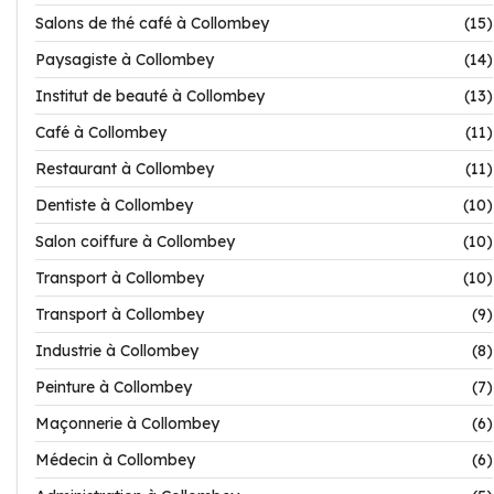
Salons de thé café à Collombey
(15)
Paysagiste à Collombey
(14)
Institut de beauté à Collombey
(13)
Café à Collombey
(11)
Restaurant à Collombey
(11)
Dentiste à Collombey
(10)
Salon coiffure à Collombey
(10)
Transport à Collombey
(10)
Transport à Collombey
(9)
Industrie à Collombey
(8)
Peinture à Collombey
(7)
Maçonnerie à Collombey
(6)
Médecin à Collombey
(6)