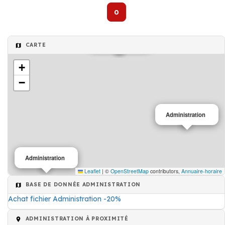
0
Administration
Administration
Administration
CARTE
+
−
Administration
Administration
Leaflet
|
©
OpenStreetMap
contributors,
Annuaire-horaire
BASE DE DONNÉE ADMINISTRATION
Achat fichier Administration -20%
ADMINISTRATION À PROXIMITÉ