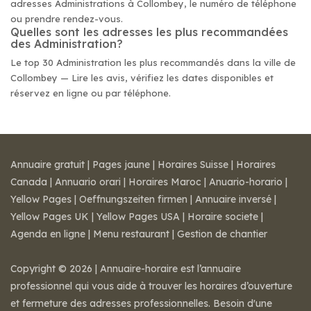
adresses Administrations à Collombey, le numéro de téléphone
ou prendre rendez-vous.
Quelles sont les adresses les plus recommandées
des Administration?
Le top 30 Administration les plus recommandés dans la ville de
Collombey — Lire les avis, vérifiez les dates disponibles et
réservez en ligne ou par téléphone.
Annuaire gratuit
|
Pages jaune
|
Horaires Suisse
|
Horaires
Canada
|
Annuario orari
|
Horaires Maroc
|
Anuario-horario
|
Yellow Pages
|
Oeffnungszeiten firmen
|
Annuaire inversé
|
Yellow Pages UK
|
Yellow Pages USA
|
Horaire societe
|
Agenda en ligne
|
Menu restaurant
|
Gestion de chantier
Copyright © 2026 | Annuaire-horaire est l’annuaire
professionnel qui vous aide à trouver les horaires d’ouverture
et fermeture des adresses professionnelles. Besoin d'une