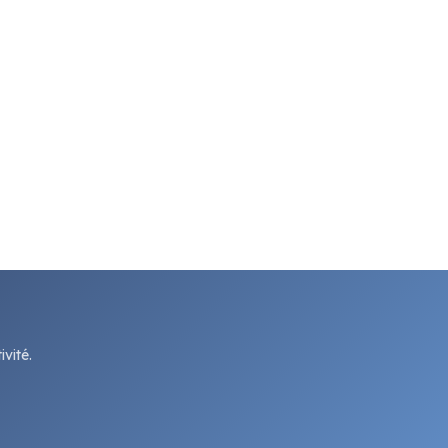
vité.