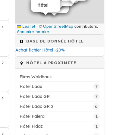
Hôtel
Hôtel
Hôtel
Hôtel
Leaflet
|
©
OpenStreetMap
contributors,
Annuaire-horaire
BASE DE DONNÉE HÔTEL
Achat fichier Hôtel -20%
HÔTEL À PROXIMITÉ
Flims Waldhaus
7
Hôtel Laax
7
Hôtel Laax GR
6
Hôtel Laax GR 2
1
Hôtel Falera
1
Hôtel Fidaz