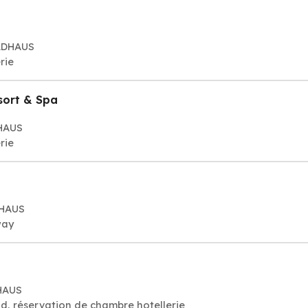
ALDHAUS
rie
ort & Spa
DHAUS
rie
DHAUS
way
HAUS
d, réservation de chambre hotellerie