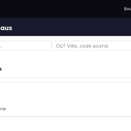
Bou
haus
s
rie