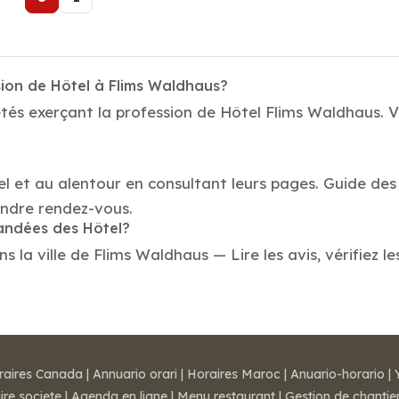
sion de Hôtel à Flims Waldhaus?
tés exerçant la profession de Hôtel Flims Waldhaus. V
el et au alentour en consultant leurs pages. Guide des
ndre rendez-vous.
mandées des Hôtel?
la ville de Flims Waldhaus — Lire les avis, vérifiez le
raires Canada
|
Annuario orari
|
Horaires Maroc
|
Anuario-horario
|
ire societe
|
Agenda en ligne
|
Menu restaurant
|
Gestion de chantie