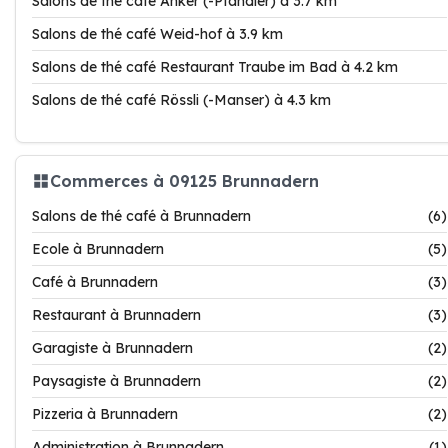
Salons de thé café Anker (-Pfändler) à 3.7 km
Salons de thé café Weid-hof à 3.9 km
Salons de thé café Restaurant Traube im Bad à 4.2 km
Salons de thé café Rössli (-Manser) à 4.3 km
Commerces à 09125 Brunnadern
Salons de thé café à Brunnadern
(6)
Ecole à Brunnadern
(5)
Café à Brunnadern
(3)
Restaurant à Brunnadern
(3)
Garagiste à Brunnadern
(2)
Paysagiste à Brunnadern
(2)
Pizzeria à Brunnadern
(2)
Administration à Brunnadern
(1)