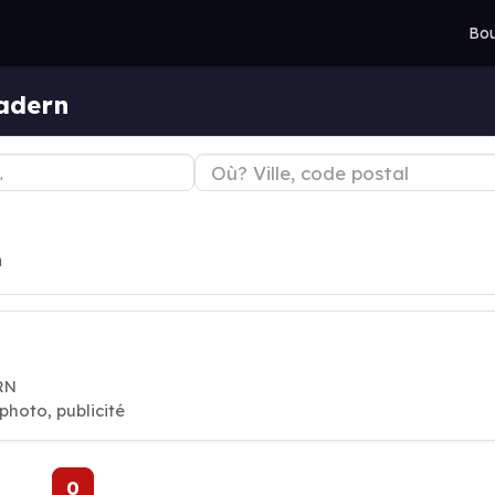
Bou
adern
n
RN
 photo, publicité
0