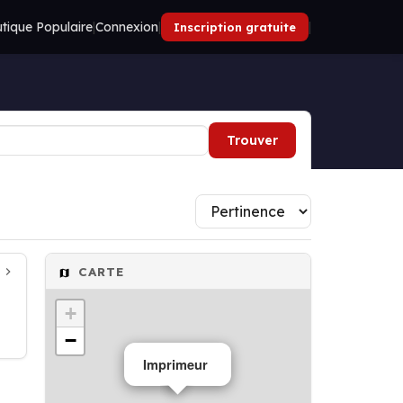
tique Populaire
|
Connexion
|
|
Inscription gratuite
Trouver
CARTE
+
−
Imprimeur