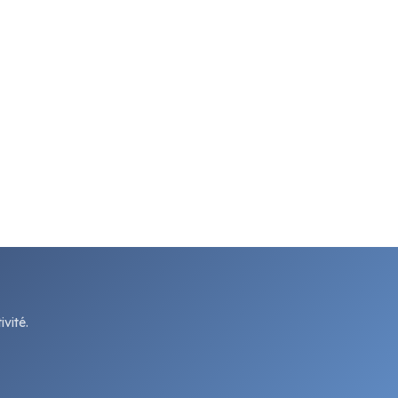
vité.