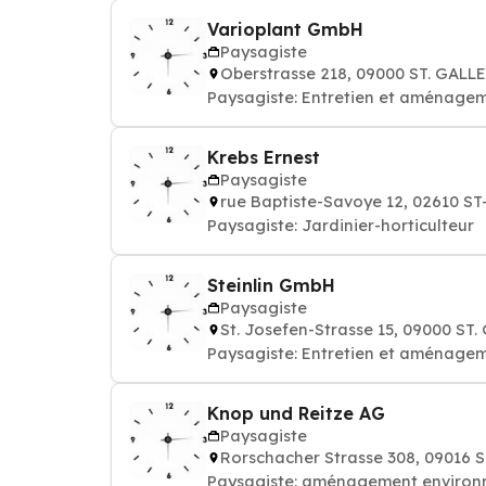
Varioplant GmbH
Paysagiste
Oberstrasse 218, 09000 ST. GALL
Paysagiste: Entretien et aménagem
Krebs Ernest
Paysagiste
rue Baptiste-Savoye 12, 02610 S
Paysagiste: Jardinier-horticulteur
Steinlin GmbH
Paysagiste
St. Josefen-Strasse 15, 09000 ST
Paysagiste: Entretien et aménagem
Knop und Reitze AG
Paysagiste
Rorschacher Strasse 308, 09016 
Paysagiste: aménagement environm