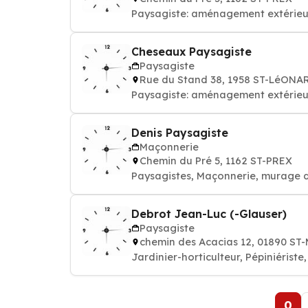
Paysagiste: aménagement extérieu
Cheseaux Paysagiste
Paysagiste
Rue du Stand 38, 1958 ST-LéONA
Paysagiste: aménagement extérieu
Denis Paysagiste
Maçonnerie
Chemin du Pré 5, 1162 ST-PREX
Paysagistes, Maçonnerie, murage d
Debrot Jean-Luc (-Glauser)
Paysagiste
chemin des Acacias 12, 01890 S
Jardinier-horticulteur, Pépiniériste
0