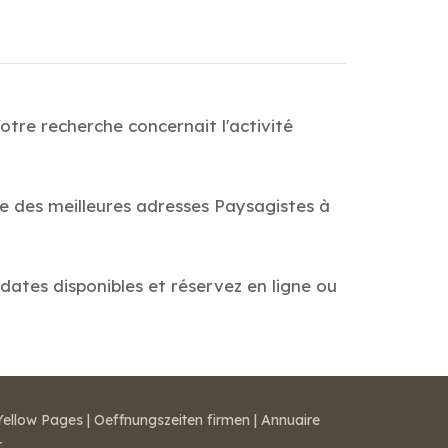
otre recherche concernait l'activité
de des meilleures adresses Paysagistes à
 dates disponibles et réservez en ligne ou
Yellow Pages
|
Oeffnungszeiten firmen
|
Annuaire
r