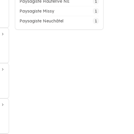
1
Paysagiste Hauterive NE
1
Paysagiste Missy
1
Paysagiste Neuchâtel