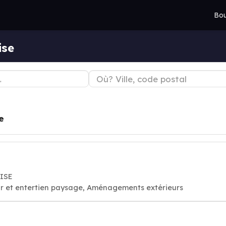
Bou
ise
e
AISE
r et entertien paysage, Aménagements extérieurs