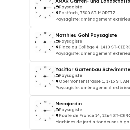
AMAR Garten- und Landschafts
Paysagiste
Postfach, 7500 ST. MORITZ
Paysagiste: aménagement extérieu
Matthieu Gohl Paysagiste
Paysagiste
Place du Collège 4, 1410 ST-CIE
Paysagiste: aménagement extérieu
Yasiflor Gartenbau Schwimmte
Paysagiste
Obermontenstrasse 1, 1713 ST. A
Paysagiste: aménagement extérieur
Mecajardin
Paysagiste
Route de France 14, 1264 ST-CE
Machines de jardin tondeuses à ga