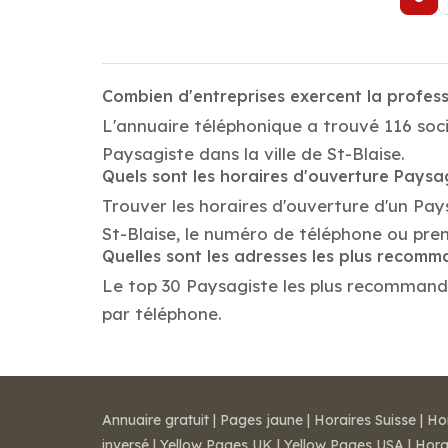
Combien d'entreprises exercent la profess
L'annuaire téléphonique a trouvé 116 soci
Paysagiste dans la ville de St-Blaise.
Quels sont les horaires d'ouverture Paysa
Trouver les horaires d'ouverture d'un Pay
St-Blaise, le numéro de téléphone ou pre
Quelles sont les adresses les plus recom
Le top 30 Paysagiste les plus recommandés 
par téléphone.
Annuaire gratuit
|
Pages jaune
|
Horaires Suisse
|
Ho
inversé
|
Yellow Pages UK
|
Yellow Pages USA
|
Hora