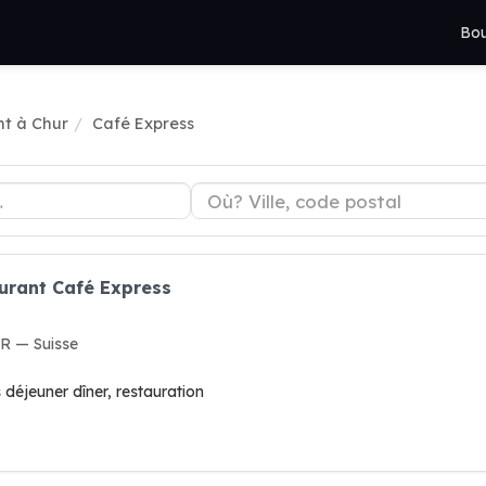
Bou
t à Chur
Café Express
urant Café Express
R — Suisse
 déjeuner dîner, restauration