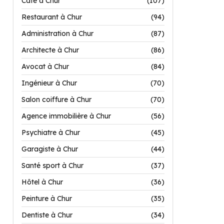
Café à Chur
(107)
Restaurant à Chur
(94)
Administration à Chur
(87)
Architecte à Chur
(86)
Avocat à Chur
(84)
Ingénieur à Chur
(70)
Salon coiffure à Chur
(70)
Agence immobilière à Chur
(56)
Psychiatre à Chur
(45)
Garagiste à Chur
(44)
Santé sport à Chur
(37)
Hôtel à Chur
(36)
Peinture à Chur
(35)
Dentiste à Chur
(34)