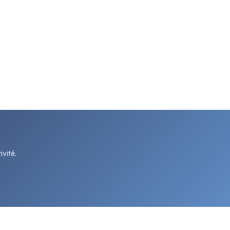
vité.