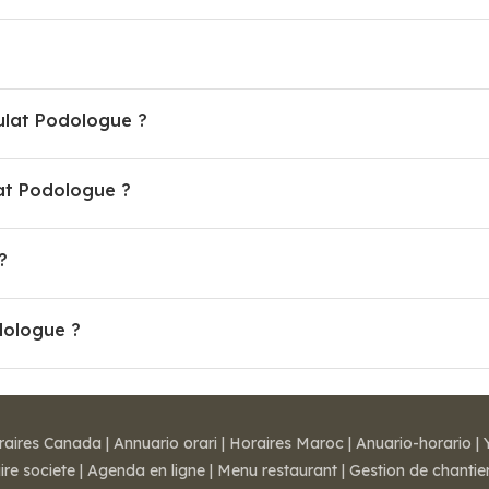
ulat Podologue ?
at Podologue ?
?
dologue ?
raires Canada
|
Annuario orari
|
Horaires Maroc
|
Anuario-horario
|
ire societe
|
Agenda en ligne
|
Menu restaurant
|
Gestion de chantie