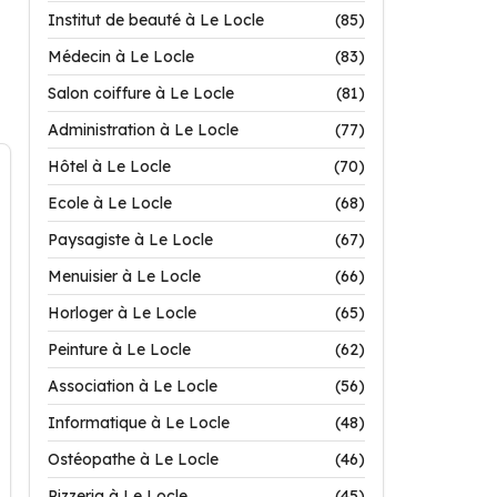
Institut de beauté à Le Locle
(85)
Médecin à Le Locle
(83)
Salon coiffure à Le Locle
(81)
Administration à Le Locle
(77)
Hôtel à Le Locle
(70)
Ecole à Le Locle
(68)
Paysagiste à Le Locle
(67)
Menuisier à Le Locle
(66)
Horloger à Le Locle
(65)
Peinture à Le Locle
(62)
Association à Le Locle
(56)
Informatique à Le Locle
(48)
Ostéopathe à Le Locle
(46)
Pizzeria à Le Locle
(45)