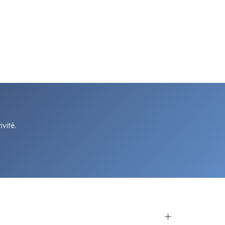
vité.