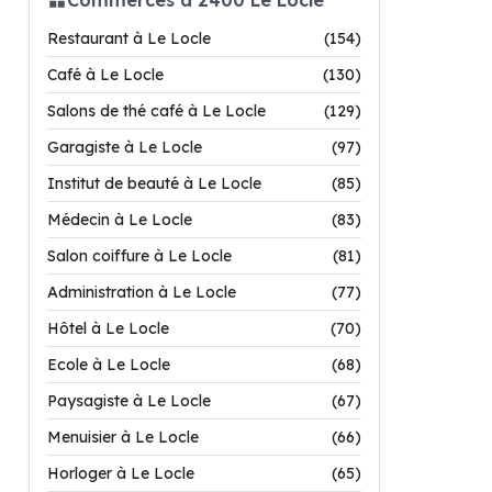
Restaurant à Le Locle
(154)
Café à Le Locle
(130)
Salons de thé café à Le Locle
(129)
Garagiste à Le Locle
(97)
Institut de beauté à Le Locle
(85)
Médecin à Le Locle
(83)
Salon coiffure à Le Locle
(81)
Administration à Le Locle
(77)
Hôtel à Le Locle
(70)
Ecole à Le Locle
(68)
Paysagiste à Le Locle
(67)
Menuisier à Le Locle
(66)
Horloger à Le Locle
(65)