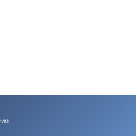
vité.