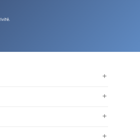
vité.