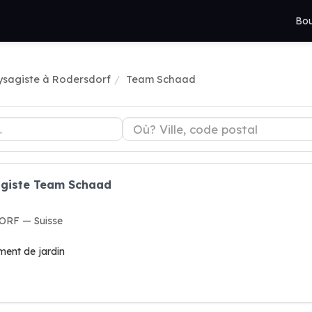
Bou
ysagiste à Rodersdorf
Team Schaad
agiste Team Schaad
ORF — Suisse
ment de jardin