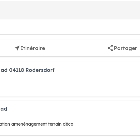
Itinéraire
Partager
aad 04118 Rodersdorf
aad
ration amenénagement terrain déco