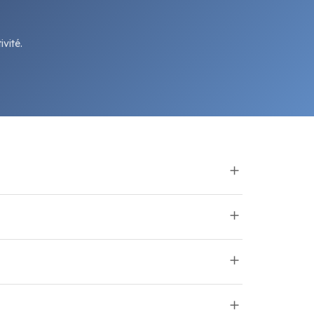
vité.