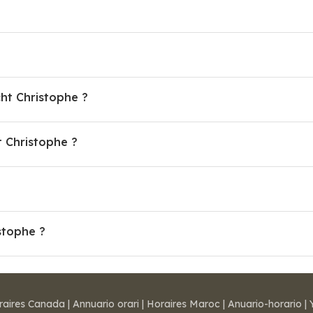
cht Christophe ?
 Christophe ?
stophe ?
raires Canada
|
Annuario orari
|
Horaires Maroc
|
Anuario-horario
|