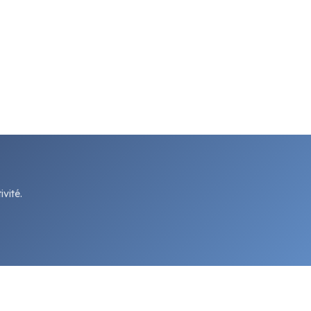
vité.