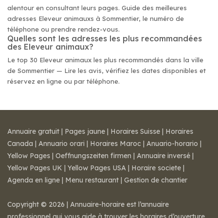
alentour en consultant leurs pages. Guide des meilleures
adresses Eleveur animauxs à Sommentier, le numéro de
téléphone ou prendre rendez-vous.
Quelles sont les adresses les plus recommandées
des Eleveur animaux?
Le top 30 Eleveur animaux les plus recommandés dans la ville
de Sommentier — Lire les avis, vérifiez les dates disponibles et
réservez en ligne ou par téléphone.
Annuaire gratuit
|
Pages jaune
|
Horaires Suisse
|
Horaires
Canada
|
Annuario orari
|
Horaires Maroc
|
Anuario-horario
|
Yellow Pages
|
Oeffnungszeiten firmen
|
Annuaire inversé
|
Yellow Pages UK
|
Yellow Pages USA
|
Horaire societe
|
Agenda en ligne
|
Menu restaurant
|
Gestion de chantier
Copyright © 2026 | Annuaire-horaire est l’annuaire
professionnel qui vous aide à trouver les horaires d’ouverture