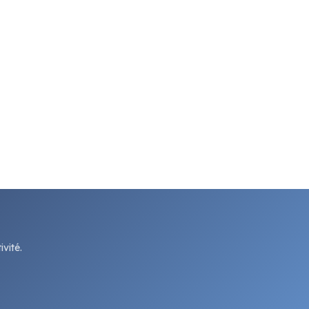
vité.