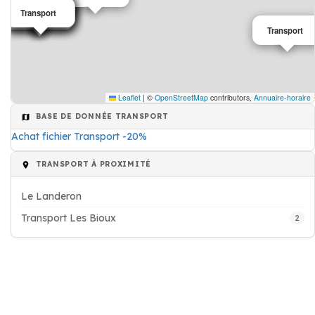
Transport
Transport
Transport
Transport
Transport
Transport
Transport
Transport
Transport
Transport
Leaflet
|
©
OpenStreetMap
contributors,
Annuaire-horaire
BASE DE DONNÉE TRANSPORT
Achat fichier Transport -20%
TRANSPORT À PROXIMITÉ
Le Landeron
Transport Les Bioux
2