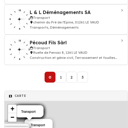
L & L Déménagements SA
Transport
chemin du Pré de l'Epine, 01261 LE VAUD
Transports, Déménagements
Pécoud Fils Sàrl
Transport
Ruelle de Pensaz 8, 1261 LE VAUD
Construction et génie civil, Terrassement et fouilles
entreprises de
0
1
2
3
CARTE
+
Transport
Transport
Transport
Transport
Transport
Transport
Transport
−
Transport
Transport
Transport