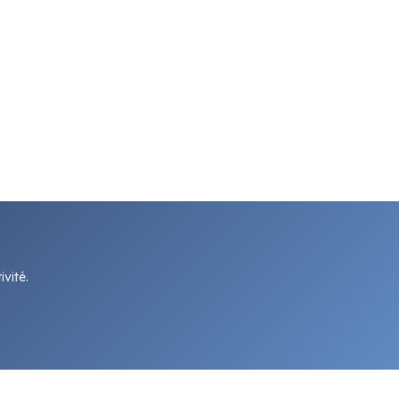
vité.