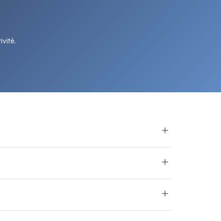
vité.