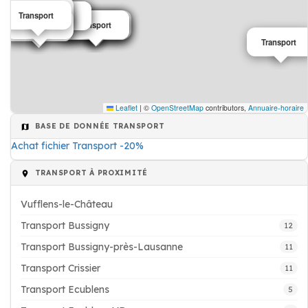
Transport
Transport
Transport
Transport
Transport
Transport
Transport
Transport
Transport
Transport
Transport
Transport
Transport
Transport
Transport
Leaflet
|
©
OpenStreetMap
contributors,
Annuaire-horaire
BASE DE DONNÉE TRANSPORT
Achat fichier Transport -20%
TRANSPORT À PROXIMITÉ
Vufflens-le-Château
Transport Bussigny
12
Transport Bussigny-près-Lausanne
11
Transport Crissier
11
Transport Ecublens
5