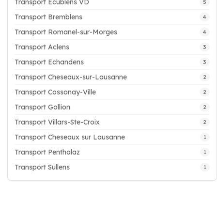
Transport Ecublens VD
5
Transport Bremblens
4
Transport Romanel-sur-Morges
4
Transport Aclens
3
Transport Echandens
3
Transport Cheseaux-sur-Lausanne
2
Transport Cossonay-Ville
2
Transport Gollion
2
Transport Villars-Ste-Croix
2
Transport Cheseaux sur Lausanne
1
Transport Penthalaz
1
Transport Sullens
1