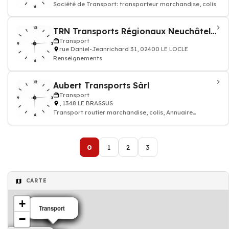
Société de Transport: transporteur marchandise, colis
TRN Transports Régionaux Neuchâtelois
Transport
rue Daniel-Jeanrichard 31, 02400 LE LOCLE
Renseignements
Aubert Transports Sàrl
Transport
, 1348 LE BRASSUS
Transport routier marchandise, colis, Annuaire
transporteur
0
1
2
3
CARTE
+
Transport
Transport
Transport
Transport
Transport
−