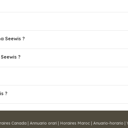
ha Seewis ?
Seewis ?
is ?
raires Canada
|
Annuario orari
|
Horaires Maroc
|
Anuario-horario
|