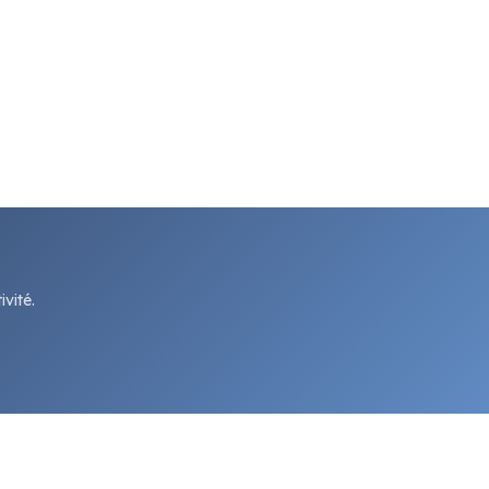
vité.