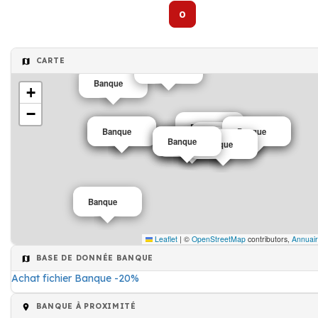
0
CARTE
Banque
Banque
+
−
Banque
Banque
Banque
Banque
Banque
Banque
Banque
Banque
Banque
Banque
Banque
Banque
Banque
Leaflet
|
©
OpenStreetMap
contributors,
Annuair
BASE DE DONNÉE BANQUE
Achat fichier Banque -20%
BANQUE À PROXIMITÉ