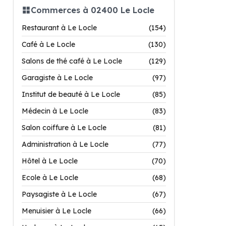
Commerces à 02400 Le Locle
Restaurant à Le Locle
(154)
Café à Le Locle
(130)
Salons de thé café à Le Locle
(129)
Garagiste à Le Locle
(97)
Institut de beauté à Le Locle
(85)
Médecin à Le Locle
(83)
Salon coiffure à Le Locle
(81)
Administration à Le Locle
(77)
Hôtel à Le Locle
(70)
Ecole à Le Locle
(68)
Paysagiste à Le Locle
(67)
Menuisier à Le Locle
(66)