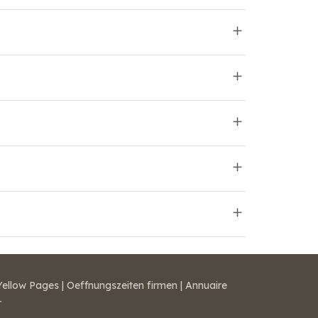
Yellow Pages
|
Oeffnungszeiten firmen
|
Annuaire
r