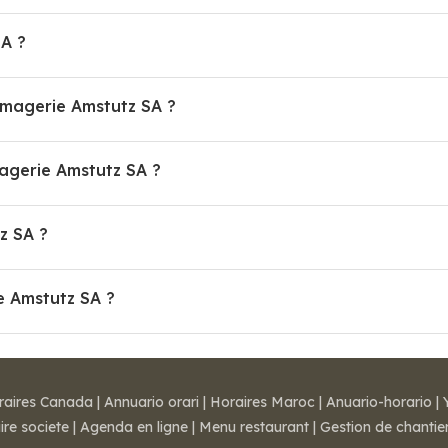
A ?
omagerie Amstutz SA ?
gerie Amstutz SA ?
z SA ?
e Amstutz SA ?
raires Canada
|
Annuario orari
|
Horaires Maroc
|
Anuario-horario
|
ire societe
|
Agenda en ligne
|
Menu restaurant
|
Gestion de chantie