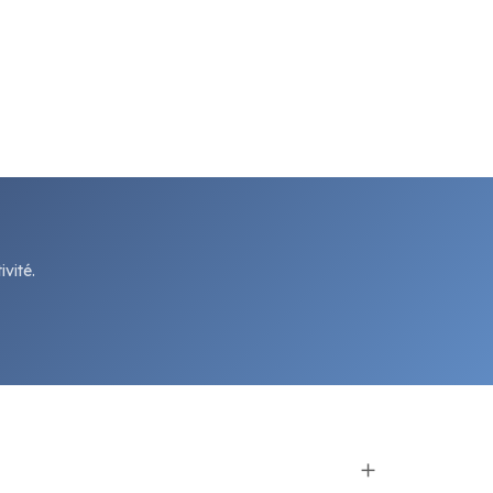
vité.