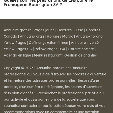
Quelles sont les prestations de LFB Laiterie
Fromagerie Bourrignon SA ?
Annuaire gratuit
|
Pages jaune
|
Horaires Suisse
|
Horaires
Canada
|
Annuario orari
|
Horaires Maroc
|
Anuario-horario
|
Yellow Pages
|
Oeffnungszeiten firmen
|
Annuaire inversé
|
Yellow Pages UK
|
Yellow Pages USA
|
Horaire societe
|
Agenda en ligne
|
Menu restaurant
|
Gestion de chantier
Copyright © 2026 | Annuaire-horaire est l’annuaire
professionnel qui vous aide à trouver les horaires d’ouverture
et fermeture des adresses professionnelles. Besoin d'une
adresse, d'un numéro de téléphone, les heures d’ouverture,
d’un plan d'accès ? Recherchez le professionnel par ville ou
par activité et aussi par le nom de la société que vous
souhaitez contacter et par la suite déposer votre avis et vos
recommandations avec un commentaire et une notation.