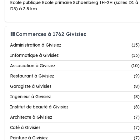
Ecole publique Ecole primaire Schoenberg 1H-2H (salles D1 à
D3) à 3.8 km
Commerces à 1762 Givisiez
Administration à Givisiez
(15)
Informatique à Givisiez
(13)
Association à Givisiez
(10)
Restaurant à Givisiez
(9)
Garagiste à Givisiez
(8)
Ingénieur à Givisiez
(8)
Institut de beauté à Givisiez
(8)
Architecte à Givisiez
(7)
Café à Givisiez
(7)
Peinture à Givisiez
(7)