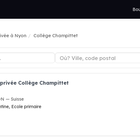
Bou
rivée à Nyon
Collège Champittet
 privée Collège Champittet
ON — Suisse
ntine, Ecole primaire