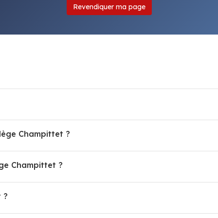
Revendiquer ma page
llège Champittet ?
ge Champittet ?
 ?