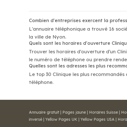
Combien d'entreprises exercent la profess
L'annuaire téléphonique a trouvé 16 socié
la ville de Nyon.
Quels sont les horaires d'ouverture Cliniq
Trouver les horaires d'ouverture d'un Cli
le numéro de téléphone ou prendre rende
Quelles sont les adresses les plus recomm
Le top 30 Clinique les plus recommandés da
téléphone.
Annuaire gratuit
|
Pages jaune
|
Horaires Suisse
|
Ho
inversé
|
Yellow Pages UK
|
Yellow Pages USA
|
Hora