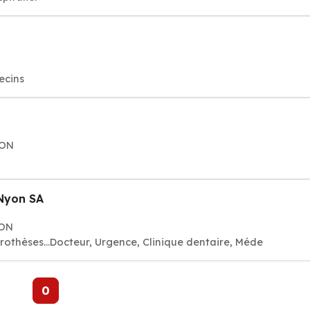
ecins
YON
 Nyon SA
YON
rothèses...Docteur, Urgence, Clinique dentaire, Méde
0