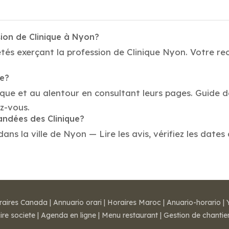
ion de Clinique à Nyon?
tés exerçant la profession de Clinique Nyon. Votre rec
ue?
nique et au alentour en consultant leurs pages. Guide d
z-vous.
andées des Clinique?
ns la ville de Nyon — Lire les avis, vérifiez les dates 
raires Canada
|
Annuario orari
|
Horaires Maroc
|
Anuario-horario
|
ire societe
|
Agenda en ligne
|
Menu restaurant
|
Gestion de chantie