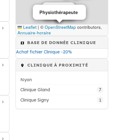
Clinique
Physiothérapeute
Clinique
Leaflet
|
©
OpenStreetMap
contributors,
Annuaire-horaire
BASE DE DONNÉE CLINIQUE
Achat fichier Clinique -20%
CLINIQUE À PROXIMITÉ
Nyon
7
Clinique Gland
1
Clinique Signy