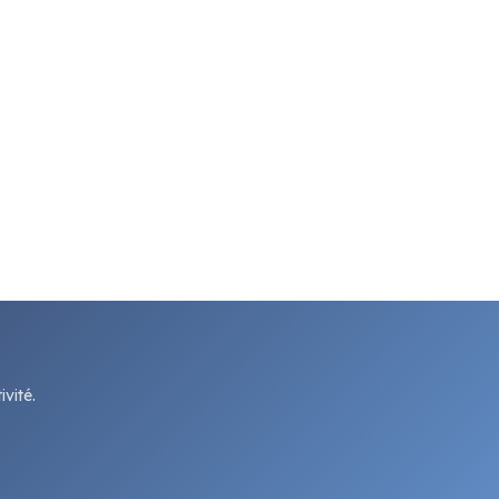
vité.