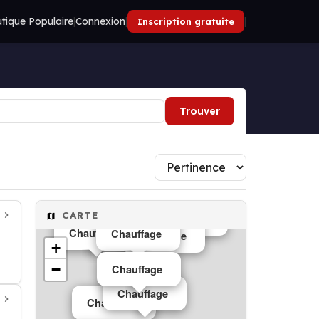
tique Populaire
|
Connexion
|
|
Inscription gratuite
Trouver
CARTE
Chauffage
Chauffage
Chauffage
Chauffage
+
−
Chauffage
Chauffage
Chauffage