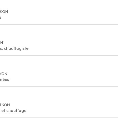
IKON
s
ON
, chauffagiste
IKON
inées
ZIKON
e et chauffage