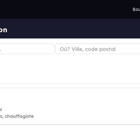
Bou
on
N
, chauffagiste