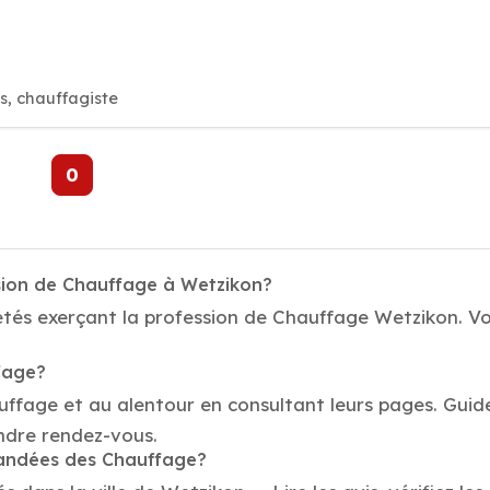
, chauffagiste
0
sion de Chauffage à Wetzikon?
tés exerçant la profession de Chauffage Wetzikon. Vot
fage?
auffage et au alentour en consultant leurs pages. Gui
ndre rendez-vous.
mandées des Chauffage?