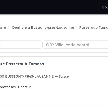
Bou
iste
Dentiste à Bussigny-près-Lausanne
Passeraub Tam
iste Passeraub Tamara
1030 BUSSIGNY-PRèS-LAUSANNE — Suisse
 prothèses...Docteur