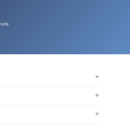
vité.