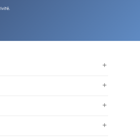
vité.