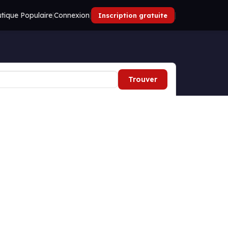
tique Populaire
|
Connexion
|
|
Inscription gratuite
Trouver