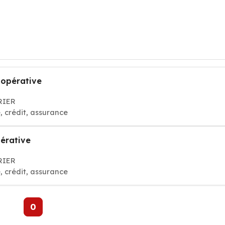
oopérative
YRIER
 crédit, assurance
pérative
YRIER
 crédit, assurance
0