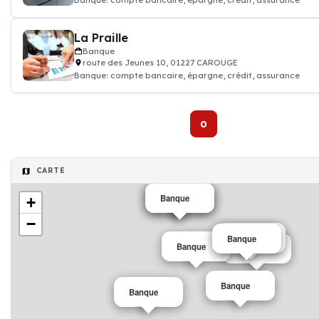
Banque: compte bancaire, épargne, crédit, assurance
La Praille
Banque
route des Jeunes 10, 01227 CAROUGE
Banque: compte bancaire, épargne, crédit, assurance
0
CARTE
Banque
Banque
+
−
Banque
Banque
Banque
Banque
Banque
Banque