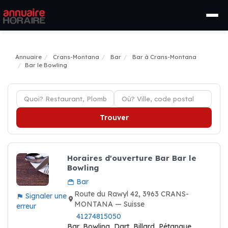
Annuaire
Crans-Montana
Bar
Bar à Crans-Montana
Bar le Bowling
Trouver
Horaires d'ouverture Bar Bar le
Bowling
Bar
Route du Rawyl 42, 3963 CRANS-
Signaler une
MONTANA — Suisse
erreur
41274815050
Bar, Bowling, Dart, Billard, Pétanque