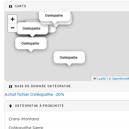
CARTE
Ostéopathe
+
Ostéopathe
−
Ostéopathe
Ostéopathe
Ostéopathe
Ostéopathe
Ostéopathe
Ostéopathe
Ostéopathe
Leaflet
|
©
OpenStreet
BASE DE DONNÉE OSTÉOPATHE
Achat fichier Ostéopathe -20%
OSTÉOPATHE À PROXIMITÉ
Crans-Montana
Ostéopathe Sierre