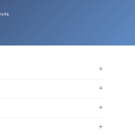
vité.