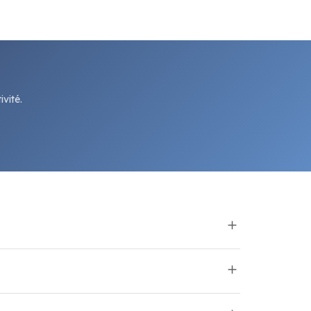
vité.