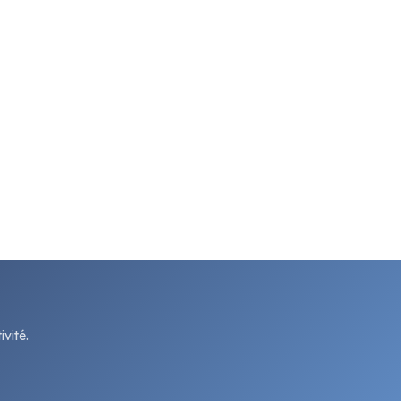
vité.