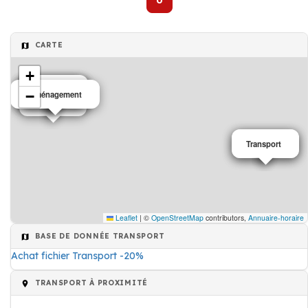
0
CARTE
+
Transport
Transport
Transport
Transport
Transport
−
Déménagement
Transport
Transport
Transport
Leaflet
|
©
OpenStreetMap
contributors,
Annuaire-horaire
BASE DE DONNÉE TRANSPORT
Achat fichier Transport -20%
TRANSPORT À PROXIMITÉ