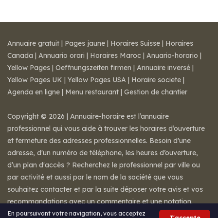
Annuaire gratuit
|
Pages jaune
|
Horaires Suisse
|
Horaires
Canada
|
Annuario orari
|
Horaires Maroc
|
Anuario-horario
|
Yellow Pages
|
Oeffnungszeiten firmen
|
Annuaire inversé
|
Yellow Pages UK
|
Yellow Pages USA
|
Horaire societe
|
Agenda en ligne
|
Menu restaurant
|
Gestion de chantier
Copyright © 2026 | Annuaire-horaire est l’annuaire
professionnel qui vous aide à trouver les horaires d’ouverture
et fermeture des adresses professionnelles. Besoin d'une
adresse, d'un numéro de téléphone, les heures d’ouverture,
d’un plan d'accès ? Recherchez le professionnel par ville ou
par activité et aussi par le nom de la société que vous
souhaitez contacter et par la suite déposer votre avis et vos
recommandations avec un commentaire et une notation.
Mentions légales
-
Conditions de ventes
-
Contact
En poursuivant votre navigation, vous acceptez
J'accepte