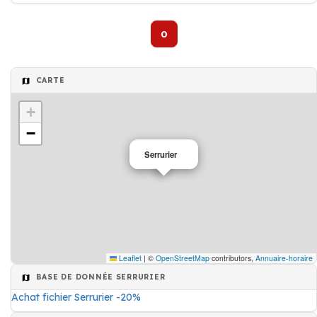
0
CARTE
+
−
Serrurier
Leaflet
|
©
OpenStreetMap
contributors,
Annuaire-horaire
BASE DE DONNÉE SERRURIER
Achat fichier Serrurier -20%