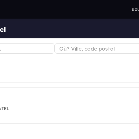
Bou
el
âTEL