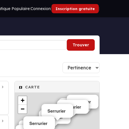
tique Populaire
|
Connexion
|
|
Inscription gratuite
Trouver
CARTE
+
Serrurier
Serrurier
Serrurier
−
Serrurier
Serrurier
Serrurier
Serrurier