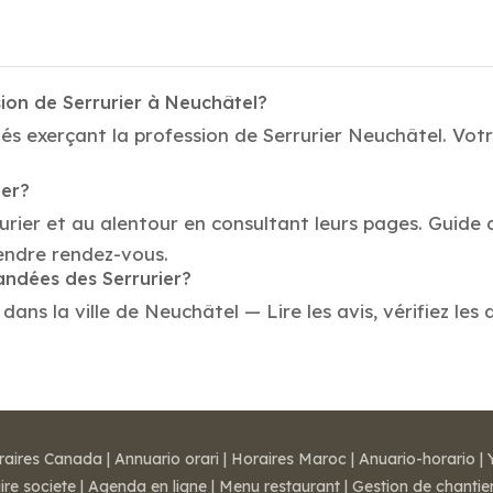
ion de Serrurier à Neuchâtel?
és exerçant la profession de Serrurier Neuchâtel. Votre
ier?
urier et au alentour en consultant leurs pages. Guide 
endre rendez-vous.
andées des Serrurier?
ans la ville de Neuchâtel — Lire les avis, vérifiez les 
raires Canada
|
Annuario orari
|
Horaires Maroc
|
Anuario-horario
|
ire societe
|
Agenda en ligne
|
Menu restaurant
|
Gestion de chantie