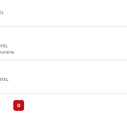
EL
âTEL
rurerie
âTEL
0