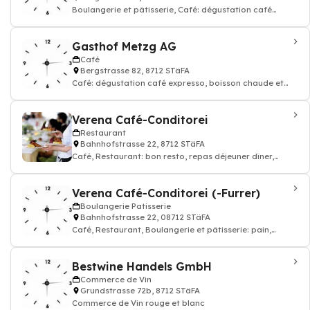
Boulangerie et pâtisserie, Café: dégustation café
expresso, boisson chaude et thé
Gasthof Metzg AG
Café
Bergstrasse 82, 8712 STäFA
Café: dégustation café expresso, boisson chaude et
thé, Restaurant, Hôtel
Verena Café-Conditorei
Restaurant
Bahnhofstrasse 22, 8712 STäFA
Café, Restaurant: bon resto, repas déjeuner dîner,
restauration, Boulangerie et pâtiss
Verena Café-Conditorei (-Furrer)
Boulangerie Patisserie
Bahnhofstrasse 22, 08712 STäFA
Café, Restaurant, Boulangerie et pâtisserie: pain,
baguette, croissant
Bestwine Handels GmbH
Commerce de Vin
Grundstrasse 72b, 8712 STäFA
Commerce de Vin rouge et blanc