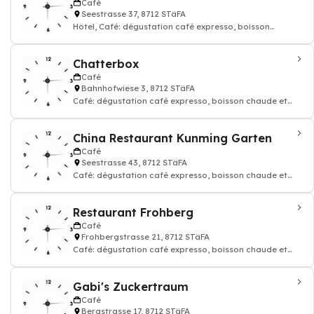
Café
Seestrasse 37, 8712 STäFA
Hôtel, Café: dégustation café expresso, boisson
chaude et thé, Restaurant
Chatterbox
Café
Bahnhofwiese 3, 8712 STäFA
Café: dégustation café expresso, boisson chaude et
thé, Boutique, Cadeaux, Tea-Room
China Restaurant Kunming Garten
Café
Seestrasse 43, 8712 STäFA
Café: dégustation café expresso, boisson chaude et
thé, Restaurant, Cuisine chinoise
Restaurant Frohberg
Café
Frohbergstrasse 21, 8712 STäFA
Café: dégustation café expresso, boisson chaude et
thé, Restaurant
Gabi's Zuckertraum
Café
Bergstrasse 17, 8712 STäFA