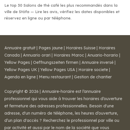
Le top 30 Salons de thé café les plus recommandés dans la
ville de Stäfa — Lire les avis, vérifiez les dates disponibles et
réservez en ligne ou par téléphone.
Annuaire gratuit
|
Pages jaune
|
Horaires Suisse
|
Horaires
Canada
|
Annuario orari
|
Horaires Maroc
|
Anuario-horario
|
Yellow Pages
|
Oeffnungszeiten firmen
|
Annuaire inversé
|
Yellow Pages UK
|
Yellow Pages USA
|
Horaire societe
|
Agenda en ligne
|
Menu restaurant
|
Gestion de chantier
Copyright © 2026 | Annuaire-horaire est l’annuaire
professionnel qui vous aide à trouver les horaires d’ouverture
et fermeture des adresses professionnelles. Besoin d'une
adresse, d'un numéro de téléphone, les heures d’ouverture,
d’un plan d'accès ? Recherchez le professionnel par ville ou
par activité et aussi par le nom de la société que vous