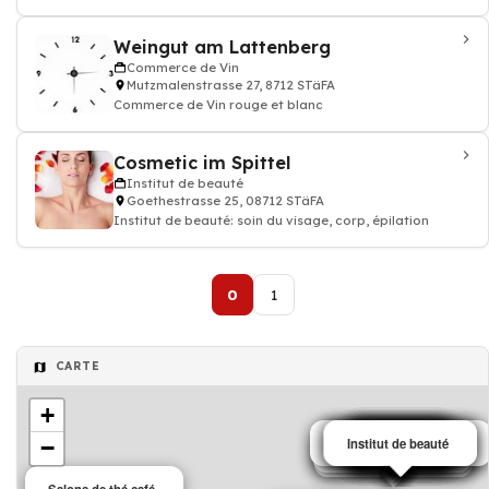
Weingut am Lattenberg
Commerce de Vin
Mutzmalenstrasse 27, 8712 STäFA
Commerce de Vin rouge et blanc
Cosmetic im Spittel
Institut de beauté
Goethestrasse 25, 08712 STäFA
Institut de beauté: soin du visage, corp, épilation
0
1
CARTE
+
−
Boulangerie Patisserie
Salons de thé café
Salons de thé café
Commerce de Vin
Commerce de Vin
Institut de beauté
Restaurant
Café
Café
Café
Café
Café
Café
Café
Café
Café
Salons de thé café
Salons de thé café