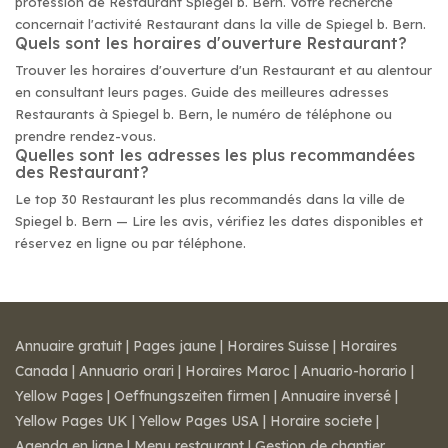
profession de Restaurant Spiegel b. Bern. Votre recherche
concernait l'activité Restaurant dans la ville de Spiegel b. Bern.
Quels sont les horaires d'ouverture Restaurant?
Trouver les horaires d'ouverture d'un Restaurant et au alentour
en consultant leurs pages. Guide des meilleures adresses
Restaurants à Spiegel b. Bern, le numéro de téléphone ou
prendre rendez-vous.
Quelles sont les adresses les plus recommandées
des Restaurant?
Le top 30 Restaurant les plus recommandés dans la ville de
Spiegel b. Bern — Lire les avis, vérifiez les dates disponibles et
réservez en ligne ou par téléphone.
Annuaire gratuit
|
Pages jaune
|
Horaires Suisse
|
Horaires
Canada
|
Annuario orari
|
Horaires Maroc
|
Anuario-horario
|
Yellow Pages
|
Oeffnungszeiten firmen
|
Annuaire inversé
|
Yellow Pages UK
|
Yellow Pages USA
|
Horaire societe
|
Agenda en ligne
|
Menu restaurant
|
Gestion de chantier