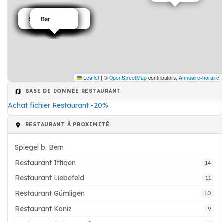
Salons de thé café
Salons de thé café
Salons de thé café
Salons de thé café
Salons de thé café
Restaurant
Restaurant
Restaurant
Restaurant
Restaurant
Restaurant
Restaurant
Restaurant
Restaurant
Café
Café
Café
Café
Bar
Leaflet
|
©
OpenStreetMap
contributors,
Annuaire-horaire
BASE DE DONNÉE RESTAURANT
Achat fichier Restaurant -20%
RESTAURANT À PROXIMITÉ
Spiegel b. Bern
Restaurant Ittigen
14
Restaurant Liebefeld
11
Restaurant Gümligen
10
Restaurant Köniz
9