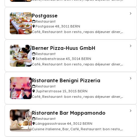
restauration, Cuisine française
Postgasse
Restaurant
Postgasse 48, 3011 BERN
Café, Restaurant: bon resto, repas déjeuner dîner,
restauration, Cuisine suisse
Berner Pizza-Huus GmbH
Restaurant
Scheibenstrasse 45, 3014 BERN
Café, Restaurant: bon resto, repas déjeuner dîner,
restauration, Pizza livraison à dom
Ristorante Benigni Pizzeria
Restaurant
Jupiterstrasse 15, 3015 BERN
Café, Restaurant: bon resto, repas déjeuner dîner,
restauration, Pizzeria
Ristorante Bar Mappamondo
Restaurant
Länggassstrasse 44, 3012 BERN
Cuisine italienne, Bar, Café, Restaurant: bon resto,
repas déjeuner dîner, restauration