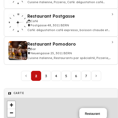
Cuisine italienne, Pizzeria, Café: dégustation café
expresso, boisson chaude et thé, R
Restaurant Postgasse
Café
Postgasse 48, 3011 BERN
Café: dégustation café expresso, boisson chaude et
thé, Restaurant, Cuisine suisse
Restaurant Pomodoro
Bar
Neuengasse 25, 3011 BERN
Cuisine italienne, Restaurants par spécialité, Pizzeria,
Café, Restaurant
2
3
4
5
6
7
CARTE
+
−
Restaurant