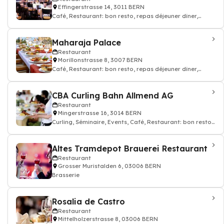
Effingerstrasse 14, 3011 BERN
Café, Restaurant: bon resto, repas déjeuner dîner,
restauration, Cuisine italienne
Maharaja Palace
Restaurant
Morillonstrasse 8, 3007 BERN
Café, Restaurant: bon resto, repas déjeuner dîner,
restauration, Cuisine indienne, Take
CBA Curling Bahn Allmend AG
Restaurant
Mingerstrasse 16, 3014 BERN
Curling, Séminaire, Events, Café, Restaurant: bon resto,
repas déjeuner dîner, restaur
Altes Tramdepot Brauerei Restaurant
Restaurant
Grosser Muristalden 6, 03006 BERN
Brasserie
Rosalia de Castro
Restaurant
Mittelholzerstrasse 8, 03006 BERN