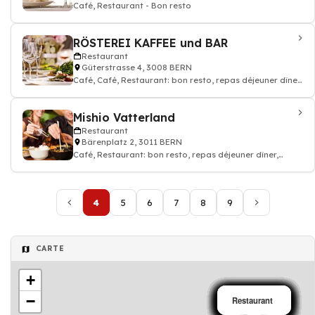
Café, Restaurant - Bon resto
RÖSTEREI KAFFEE und BAR
Restaurant
Güterstrasse 4, 3008 BERN
Café, Café, Restaurant: bon resto, repas déjeuner dîner,
restauration
Mishio Vatterland
Restaurant
Bärenplatz 2, 3011 BERN
Café, Restaurant: bon resto, repas déjeuner dîner,
restauration
4
5
6
7
8
9
CARTE
+
−
Restaurant
Restaurant
Restaurant
Restaurant
Restaurant
Restaurant
Restaurant
Restaurant
Restaurant
Restaurant
Restaurant
Restaurant
Restaurant
Restaurant
Restaurant
Restaurant
Restaurant
Restaurant
Restaurant