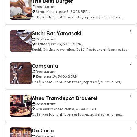
The Beef Burger
Restaurant
Schanzenstrasse 5, 3008 BERN
Café, Restaurant: bon resto, repas déjeuner dîner,
restauration, Take Away
Sushi Bar Yamasaki
Restaurant
Kramgasse 75, 3011 BERN
Sushi, Cuisine japonaise, Café, Restaurant: bon resto,
repas déjeuner dîner, restaurati
Campania
Restaurant
Zentweg 19, 3006 BERN
Café, Restaurant: bon resto, repas déjeuner dîner,
restauration
Altes Tramdepot Brauerei
Restaurant
Grosser Muristalden 6, 3006 BERN
Café, Restaurant: bon resto, repas déjeuner dîner,
restauration
Da Carlo
Restaurant