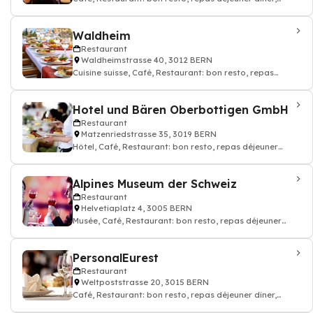
restauration
Waldheim
Restaurant
Waldheimstrasse 40, 3012 BERN
Cuisine suisse, Café, Restaurant: bon resto, repas
déjeuner dîner, restauration
Hotel und Bären Oberbottigen GmbH
Restaurant
Matzenriedstrasse 35, 3019 BERN
Hôtel, Café, Restaurant: bon resto, repas déjeuner
dîner, restauration
Alpines Museum der Schweiz
Restaurant
Helvetiaplatz 4, 3005 BERN
Musée, Café, Restaurant: bon resto, repas déjeuner
dîner, restauration, Events
PersonalEurest
Restaurant
Weltpoststrasse 20, 3015 BERN
Café, Restaurant: bon resto, repas déjeuner dîner,
restauration