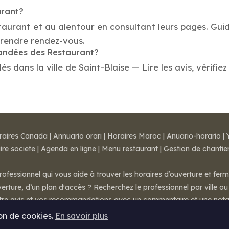
urant?
taurant et au alentour en consultant leurs pages. Gui
prendre rendez-vous.
mandées des Restaurant?
dans la ville de Saint-Blaise — Lire les avis, vérifiez 
raires Canada
|
Annuario orari
|
Horaires Maroc
|
Anuario-horario
|
ire societe
|
Agenda en ligne
|
Menu restaurant
|
Gestion de chantie
rofessionnel qui vous aide à trouver les horaires d’ouverture et fer
rture, d’un plan d'accès ? Recherchez le professionnel par ville ou 
otre avis et vos recommandations avec un commentaire et une nota
ion de cookies.
En savoir plus