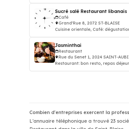
Sucré salé Restaurant libanais
Café
Grand'Rue 8, 2072 ST-BLAISE
Cuisine orientale, Café: dégustati
Jasminthai
Restaurant
Rue du Senet 1, 2024 SAINT-AU
Restaurant: bon resto, repas déjeun
Combien d'entreprises exercent la profess
L'annuaire téléphonique a trouvé 23 socié
Restaurant dans la ville de Saint-Blaise.