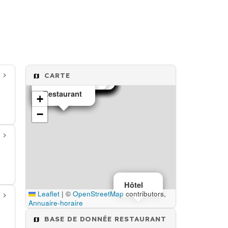
Restaurant
Restaurant
CARTE
Restaurant
Restaurant
Restaurant
Restaurant
Restaurant
Restaurant
Restaurant
Restaurant
Restaurant
Restaurant
Restaurant
Restaurant
Restaurant
Café
Restaurant
Restaurant
Restaurant
+
−
Hôtel
Leaflet
|
©
OpenStreetMap
contributors,
Annuaire-horaire
BASE DE DONNÉE RESTAURANT