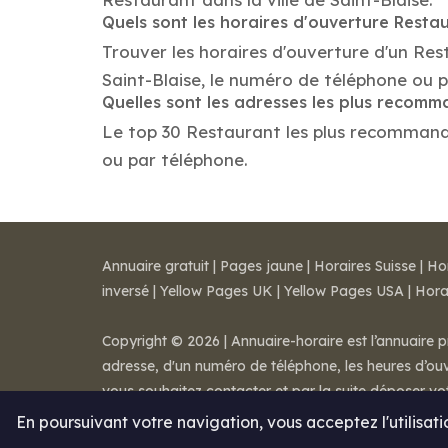
Quels sont les horaires d'ouverture Resta
Trouver les horaires d'ouverture d'un Res
Saint-Blaise, le numéro de téléphone ou 
Quelles sont les adresses les plus recom
Le top 30 Restaurant les plus recommandés 
ou par téléphone.
Annuaire gratuit
|
Pages jaune
|
Horaires Suisse
|
Ho
inversé
|
Yellow Pages UK
|
Yellow Pages USA
|
Hora
Copyright © 2026 | Annuaire-horaire est l’annuaire p
adresse, d'un numéro de téléphone, les heures d’ouve
vous souhaitez contacter et par la suite déposer v
Mentions légales
-
Conditions de ventes
-
Contact
En poursuivant votre navigation, vous acceptez l'utilisat