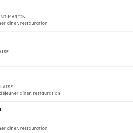
AINT-MARTIN
er dîner, restauration
AISE
BLAISE
déjeuner dîner, restauration
l
er dîner, restauration