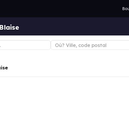
Bou
Blaise
aise