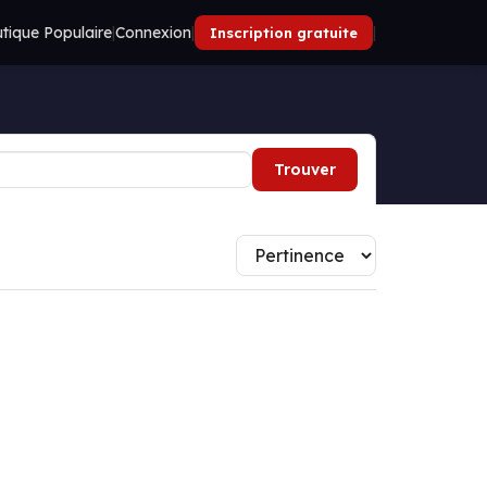
tique Populaire
|
Connexion
|
|
Inscription gratuite
Trouver